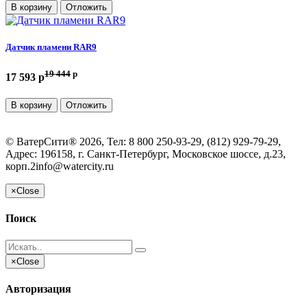
В корзину
Отложить
Датчик пламени RAR9
19 444
p
17 593 p
В корзину
Отложить
©
ВатерСити®
2026, Тел:
8 800 250-93-29, (812) 929-79-29
,
Адрес:
196158, г. Санкт-Петербург, Московское шоссе, д.23,
корп.2
info@watercity.ru
×
Close
Поиск
×
Close
Авторизация