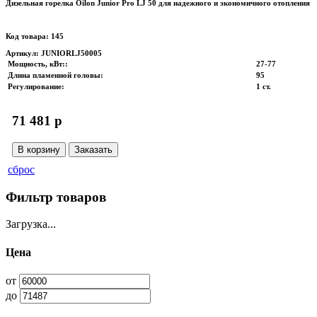
Дизельная горелка Oilon Junior Pro LJ 50 для надежного и экономичного отопления
Код товара: 145
Артикул: JUNIORLJ50005
Мощность, кВт:
:
27-77
Длина пламенной головы
:
95
Регулирование
:
1 ст.
71 481 p
В корзину
Заказать
сброс
Фильтр товаров
Загрузка...
Цена
от
до