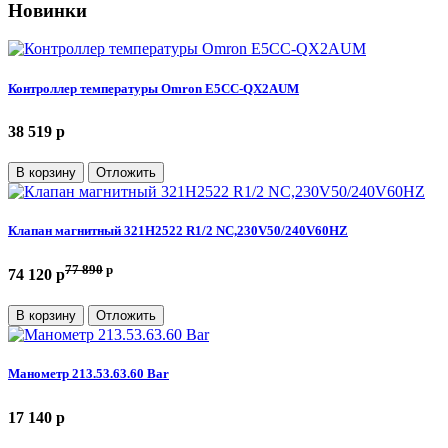
Новинки
Контроллер температуры Omron E5CC-QX2AUM
38 519 p
В корзину
Отложить
Клапан магнитный 321H2522 R1/2 NC,230V50/240V60HZ
77 890
p
74 120 p
В корзину
Отложить
Манометр 213.53.63.60 Bar
17 140 p