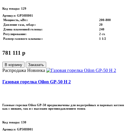
Код товара: 129
Артикул: GP50H001
Мощность, кВт:
:
200-800
Давление газа, мбар:
:
20
Длина пламенной головы
:
240
Регулирование
:
2 ст.
Размер газового клапана:
:
1 1/2
781 111 p
В корзину
Заказать
Распродажа
Новинка
Газовая горелка Oilon GP-50 H 2
Газовые горелки Oilon GP-50 предназначены для водогрейных и паровых котлов
как с низким, так и с высоким противодавлением топок
Код товара: 130
Артикул: GP50H001