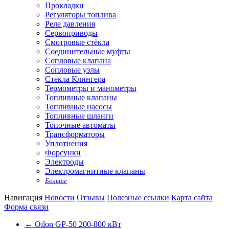
Прокладки
Регуляторы топлива
Реле давления
Сервоприводы
Смотровые стёкла
Соединительные муфты
Сопловые клапана
Сопловые узлы
Стекла Клингера
Термометры и манометры
Топливные клапаны
Топливные насосы
Топливные шланги
Топочные автоматы
Трансформаторы
Уплотнения
Форсунки
Электроды
Электромагнитные клапаны
Больше
Навигация
Новости
Отзывы
Полезные ссылки
Карта сайта
Форма связи
←
Oilon GP-50 200-800 кВт