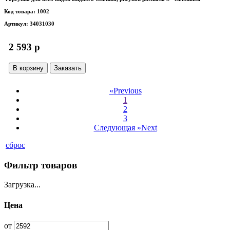
Код товара: 1002
Артикул: 34031030
2 593 p
В корзину
Заказать
«
Previous
1
2
3
Следующая »
Next
сброс
Фильтр товаров
Загрузка...
Цена
от