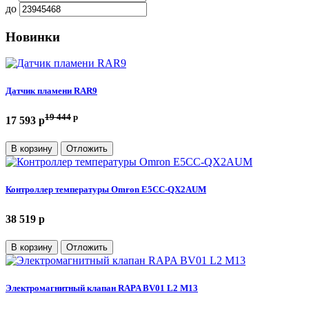
до
Новинки
Датчик пламени RAR9
19 444
p
17 593 p
В корзину
Отложить
Контроллер температуры Omron E5CC-QX2AUM
38 519 p
В корзину
Отложить
Электромагнитный клапан RAPA BV01 L2 M13