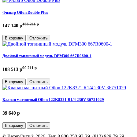
Фильтр Oilon Double Plus
166 211
p
147 140 p
В корзину
Отложить
Двойной топливный модуль DFM300 667R0600-1
99 211
p
108 513 p
В корзину
Отложить
Клапан магнитный Oilon 122K8321 R1/4 230V 36751029
39 640 p
В корзину
Отложить
©
ВатерСити®
2026, Тел:
8 800 250-93-29, (812) 929-79-29
,