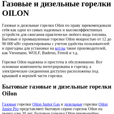
Газовые и дизельные горелки
OILON
Газовые и дизельные горелки Oilon по праву зарекомендовали
себя как одни из самых надежных и высокоэффективных
устройств для сжигания практически любого вида топлива.
Бытовые и промышленные горелки Oilon мощностью от 12 до
90 000 кВт спроектированы с учетом удобства пользователей
и пригодны для установки на
котлы
такие производителей,
как Viessmann, WOLF, Buderus, Ferroli и т.д.
Горелки Oilon надежны и простоты в обслуживании. Все
основные компоненты интегрированы в горелку, а
электрические соединения доступно расположены под
крышкой в верхней части горелки.
Бытовые газовые и дизельные горелки
Oilon
Газовые
горелки
Oilon Junior Gas
и
дизельные
горелки
Oilon
Junior Pro
представляют бытовую серию горелок Oilon на
рынку уже 20 лет. Бытовые горелки Oilon чрезвычайно